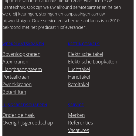
importeur van internationale merken zoals Hitachi en SWF
Krantechnik. Ook zijn we uw allround servicepartner en helpen
we u bij keuringen, storingen en aanpassingen aan uw
hijswerktuigen. Onze service en scherpe klantfocus is in 2010
bekroond met het predicaat ‘Hofleverancier’.
WERKPLAATSKRANEN
KETTINGTAKELS
Bovenloopkranen
Elektrische takel
Atex kranen
Elektrische Loopkatten
Hangbaansysteem
Luchttakel
Portaalkraan
Handtakel
Zwenkkranen
Rateltakel
Botenliften
HIJSGEREEDSCHAPPEN
SERVICE
Onder de haak
Merken
Overig hijsgereedschap
Referenties
Vacatures