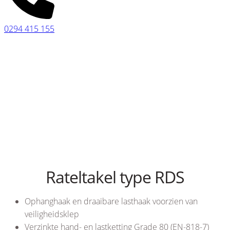
0294 415 155
Rateltakel type RDS
Ophanghaak en draaibare lasthaak voorzien van
veiligheidsklep
Verzinkte hand- en lastketting Grade 80 (EN-818-7)