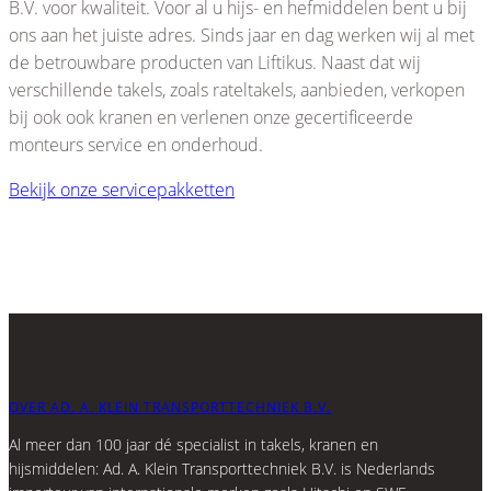
B.V. voor kwaliteit. Voor al u hijs- en hefmiddelen bent u bij
ons aan het juiste adres. Sinds jaar en dag werken wij al met
de betrouwbare producten van Liftikus. Naast dat wij
verschillende takels, zoals rateltakels, aanbieden, verkopen
bij ook ook kranen en verlenen onze gecertificeerde
monteurs service en onderhoud.
Bekijk onze servicepakketten
OVER AD. A. KLEIN TRANSPORTTECHNIEK B.V.
Al meer dan 100 jaar dé specialist in takels, kranen en
hijsmiddelen: Ad. A. Klein Transporttechniek B.V. is Nederlands